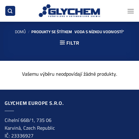
Přeskočit
na
obsah
DOMŮ
/
PRODUKTY SE ŠTÍTKEM „VODA S NÍZKOU VODIVOSTÍ“
FILTR
Vašemu výběru neodpovídají žádné produkty.
GLYCHEM EUROPE S.R.O.
Cihelní 668/1, 735 06
Karviná, Czech Republic
IČ: 23336927