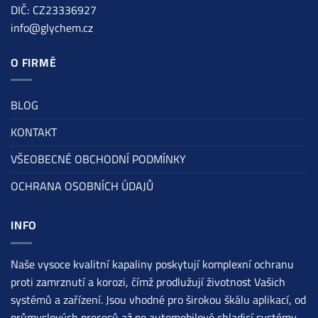
DIČ: CZ23336927
info@glychem.cz
O FIRMĚ
BLOG
KONTAKT
VŠEOBECNÉ OBCHODNÍ PODMÍNKY
OCHRANA OSOBNÍCH ÚDAJŮ
INFO
Naše vysoce kvalitní kapaliny poskytují komplexní ochranu
proti zamrznutí a korozi, čímž prodlužují životnost Vašich
systémů a zařízení. Jsou vhodné pro širokou škálu aplikací, od
průmyslových procesů až po automobilové chladicí systémy.