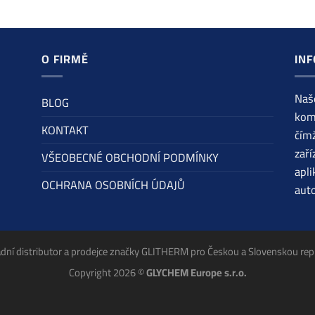
O FIRMĚ
INF
Naše
BLOG
komp
KONTAKT
čímž
zaří
VŠEOBECNÉ OBCHODNÍ PODMÍNKY
apli
OCHRANA OSOBNÍCH ÚDAJŮ
aut
dní distributor a prodejce značky GLITHERM pro Českou a Slovenskou rep
Copyright 2026 ©
GLYCHEM Europe s.r.o.