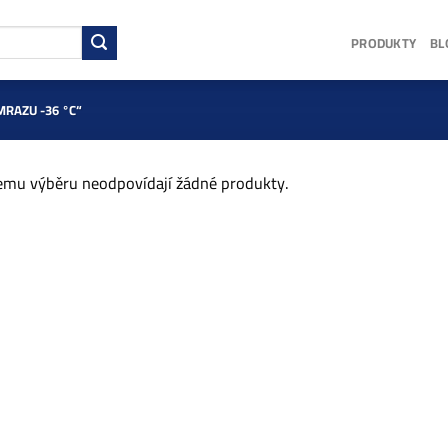
PRODUKTY
BL
RAZU -36 °C“
mu výběru neodpovídají žádné produkty.