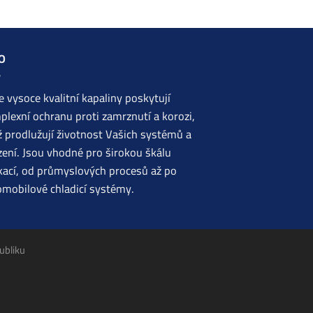
O
 vysoce kvalitní kapaliny poskytují
lexní ochranu proti zamrznutí a korozi,
 prodlužují životnost Vašich systémů a
zení. Jsou vhodné pro širokou škálu
kací, od průmyslových procesů až po
omobilové chladicí systémy.
ubliku