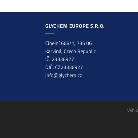
GLYCHEM EUROPE S.R.O.
Cihelní 668/1, 735 06
Karviná, Czech Republic
IČ: 23336927
DIČ: CZ23336927
info@glychem.cz
Výhra