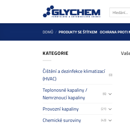
Přeskočit
Hledat:
na
obsah
DOMŮ
/
PRODUKTY SE ŠTÍTKEM „OCHRANA PROTI M
KATEGORIE
Vaše
Čištění a dezinfekce klimatizací
(0)
(HVAC)
Teplonosné kapaliny /
(6)
Nemrznoucí kapaliny
Provozní kapaliny
(21)
Chemické suroviny
(43)