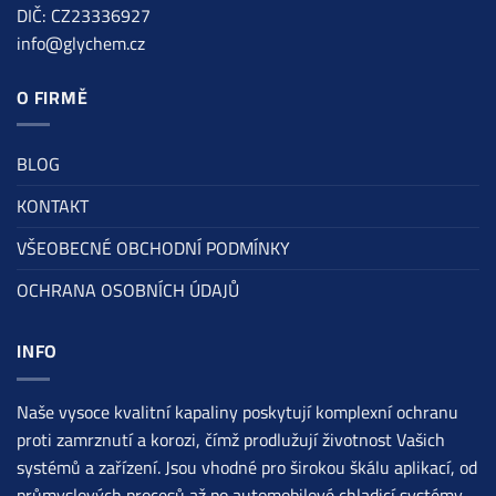
DIČ: CZ23336927
info@glychem.cz
O FIRMĚ
BLOG
KONTAKT
VŠEOBECNÉ OBCHODNÍ PODMÍNKY
OCHRANA OSOBNÍCH ÚDAJŮ
INFO
Naše vysoce kvalitní kapaliny poskytují komplexní ochranu
proti zamrznutí a korozi, čímž prodlužují životnost Vašich
systémů a zařízení. Jsou vhodné pro širokou škálu aplikací, od
průmyslových procesů až po automobilové chladicí systémy.