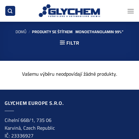
Přeskočit
na
obsah
DOMŮ
/
PRODUKTY SE ŠTÍTKEM „MONOETHANOLAMIN 99%“
FILTR
Vašemu výběru neodpovídají žádné produkty.
GLYCHEM EUROPE S.R.O.
Cihelní 668/1, 735 06
Karviná, Czech Republic
IČ: 23336927